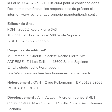
la Loi n°2004-575 du 21 Juin 2004 pour la confiance dans
l’économie numérique, les responsables du présent site
internet www.roche-chaudronnerie-manutention.fr sont :
Éditeur
du Site:
NOM : Société Roche Pierre SAS
ADRESSE : Z.I. Les Taillas 43600 Sainte Sigolène
SIRET : 37959276900028
Responsable éditorial:
M. Emmanuel Guérin – Société Roche Pierre SAS
ADRESSE : Z.I Les Taillas – 43600 Sainte Sigolène
Email : etude-roche@wanadoo.fr
Site Web : www.roche-chaudronnerie-manutention.fr
Hébergement :
OVH – 2 rue Kellermann – BP 80157 59053
ROUBAIX CEDEX 1
Développement :
AnimAdapt – Micro entreprise SIRET
89972539400014 – 69 rue du 14 juillet 43620 Saint Romain
Lachalm