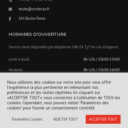
etude@rochesas.fr
SAS Roche Pierre
HORAIRES D’OUVERTURE
Service client disponible par téléphone 24h/24, 7j/7 en cas d'urgence
Lundi à Jeudi:
8h-12h / 13h30-17h30
Vendredi:
8h-12h / 13h30-16h30
Samedi - Dimanche:
Fermé
Nous utilisons des cookies sur notre site pour vous offrir
l'expérience la plus pertinente en mémorisant vos
préférences et les visites répétées. En cliquant sur
«ACCEPTER TOUT», vous consentez à l'utilisation de TOUS les
cookies. Cependant, vous pouvez visiter "Paramètres des
cookies" pour fournir un consentement contrôlé.
Copyright © 2022 Entreprise Roche
Paramètre Cookies
REJETER TOUT
ACCEPTER TOUT